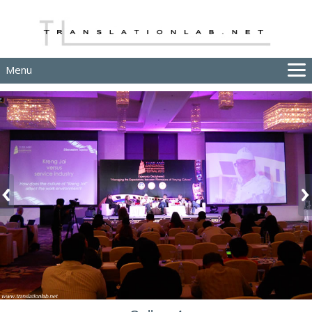
Menu
HOME
ล่ามในที่ประชุม ให้บริการ หูฟังล่าม บูธแปลภาษา
SERVICES
EVENT SET 1
EVENT SET 2
HELP
CONTACT